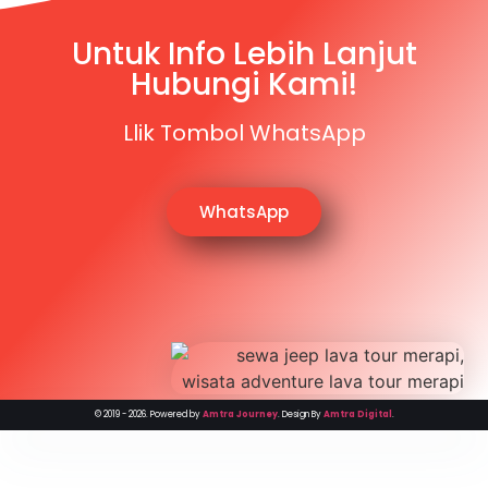
Untuk Info Lebih Lanjut
Hubungi Kami!
Llik Tombol WhatsApp
WhatsApp
© 2019 - 2026. Powered by
Amtra Journey
. Design By
Amtra Digital
.