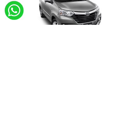
GRAND NEW AVANZA
Include Driver & BBM
Durasi 6 Jam, 12 Jam, atau 24 Jam
Area Jogja dan Sekitarnya
WhatsApp