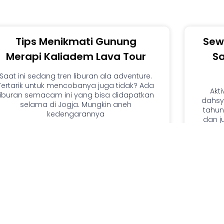
Tips Menikmati Gunung
Sew
Merapi Kaliadem Lava Tour
S
Saat ini sedang tren liburan ala adventure.
Tertarik untuk mencobanya juga tidak? Ada
Akt
liburan semacam ini yang bisa didapatkan
dahsy
selama di Jogja. Mungkin aneh
tahun
kedengarannya
dan j
READ MORE
December 27, 2019