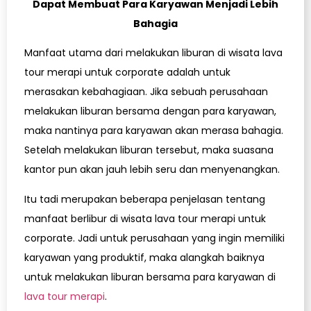
Dapat Membuat Para Karyawan Menjadi Lebih
Bahagia
Manfaat utama dari melakukan liburan di wisata lava
tour merapi untuk corporate adalah untuk
merasakan kebahagiaan. Jika sebuah perusahaan
melakukan liburan bersama dengan para karyawan,
maka nantinya para karyawan akan merasa bahagia.
Setelah melakukan liburan tersebut, maka suasana
kantor pun akan jauh lebih seru dan menyenangkan.
Itu tadi merupakan beberapa penjelasan tentang
manfaat berlibur di wisata lava tour merapi untuk
corporate. Jadi untuk perusahaan yang ingin memiliki
karyawan yang produktif, maka alangkah baiknya
untuk melakukan liburan bersama para karyawan di
lava tour merapi
.