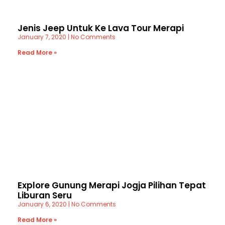
Jenis Jeep Untuk Ke Lava Tour Merapi
January 7, 2020
No Comments
Read More »
Explore Gunung Merapi Jogja Pilihan Tepat
Liburan Seru
January 6, 2020
No Comments
Read More »