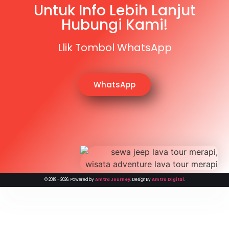
Untuk Info Lebih Lanjut
Hubungi Kami!
Llik Tombol WhatsApp
WhatsApp
© 2019 - 2026. Powered by
Amtra Journey
. Design By
Amtra Digital
.