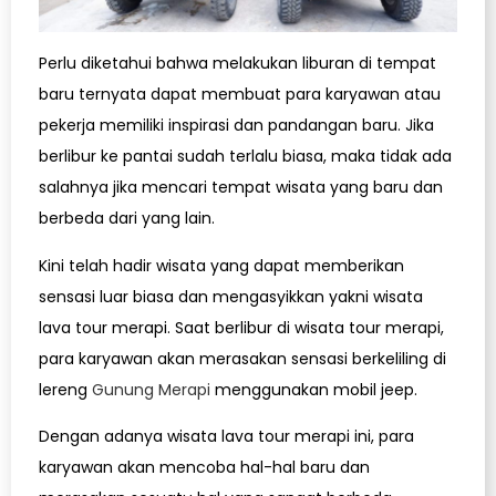
Perlu diketahui bahwa melakukan liburan di tempat
baru ternyata dapat membuat para karyawan atau
pekerja memiliki inspirasi dan pandangan baru. Jika
berlibur ke pantai sudah terlalu biasa, maka tidak ada
salahnya jika mencari tempat wisata yang baru dan
berbeda dari yang lain.
Kini telah hadir wisata yang dapat memberikan
sensasi luar biasa dan mengasyikkan yakni wisata
lava tour merapi. Saat berlibur di wisata tour merapi,
para karyawan akan merasakan sensasi berkeliling di
lereng
Gunung Merapi
menggunakan mobil jeep.
Dengan adanya wisata lava tour merapi ini, para
karyawan akan mencoba hal-hal baru dan