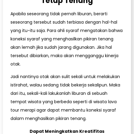
Tetap Tenang
Apabila seseorang tidak pernah liburan, berarti
seseorang tersebut sudah terbiasa dengan hal-hal
yang itu-itu saja. Para ahli syaraf mengatakan bahwa
koneksi syaraf yang menghasilkan pikiran tenang
akan lemah jika sudah jarang digunakan. Jika hal
tersebut dibiarkan, maka akan mengganggu kinerja
otak.
Jadi nantinya otak akan sulit sekali untuk melakukan
istirahat, walau sedang tidak bekerja sekalipun. Maka
dari itu, sekali-kali lakukanlah liburan di sebuah
tempat wisata yang berbeda seperti di wisata lava
tour merapi agar dapat membantu koneksi syaraf
dalam menghasilkan pikiran tenang.
Dapat Meningkatkan Kreatifitas