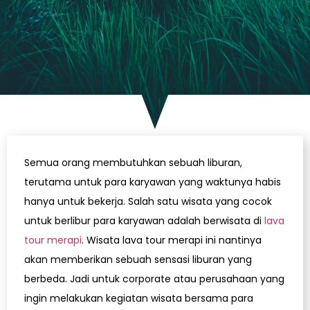
Semua orang membutuhkan sebuah liburan,
terutama untuk para karyawan yang waktunya habis
hanya untuk bekerja. Salah satu wisata yang cocok
untuk berlibur para karyawan adalah berwisata di
lava
tour merapi
. Wisata lava tour merapi ini nantinya
akan memberikan sebuah sensasi liburan yang
berbeda. Jadi untuk corporate atau perusahaan yang
ingin melakukan kegiatan wisata bersama para